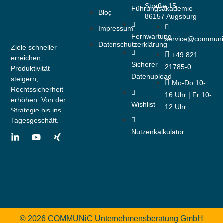
Straße 15
Führungsakademie
Blog
86157 Augsburg
Impressum
Fernwartung
service@communi
Datenschutzerklärung
Ziele schneller
+49 821
erreichen,
Sicherer
21785-0
Produktivität
Datenupload
steigern,
Mo-Do 10-
Rechtssicherheit
16 Uhr | Fr 10-
erhöhen. Von der
Wishlist
12 Uhr
Strategie bis ins
Tagesgeschäft.
Nutzenkalkulator
© 2026 COMMUNiC Unternehmensberatung GmbH