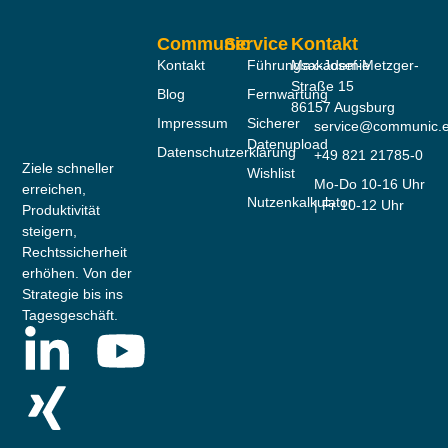
Communic
Service
Kontakt
Kontakt
Führungsakademie
Max-Josef-Metzger-
Straße 15
Blog
Fernwartung
86157 Augsburg
Impressum
Sicherer
service@communic.
Datenupload
Datenschutzerklärung
+49 821 21785-0
Ziele schneller
Wishlist
Mo-Do 10-16 Uhr
erreichen,
Nutzenkalkulator
| Fr 10-12 Uhr
Produktivität
steigern,
Rechtssicherheit
erhöhen. Von der
Strategie bis ins
Tagesgeschäft.