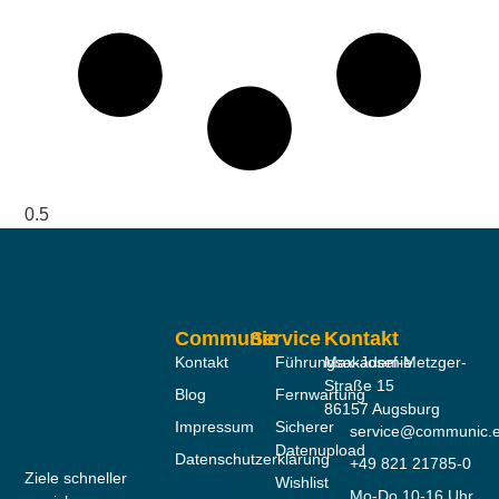
Communic
Service
Kontakt
Kontakt
Führungsakademie
Max-Josef-Metzger-
Straße 15
Blog
Fernwartung
86157 Augsburg
Impressum
Sicherer
service@communic.
Datenupload
Datenschutzerklärung
+49 821 21785-0
Ziele schneller
Wishlist
Mo-Do 10-16 Uhr