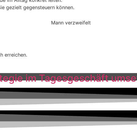
de im Alltag konkret leiten.
Sie gezielt gegensteuern können.
h erreichen.
ategie im Tagesgeschäft umse