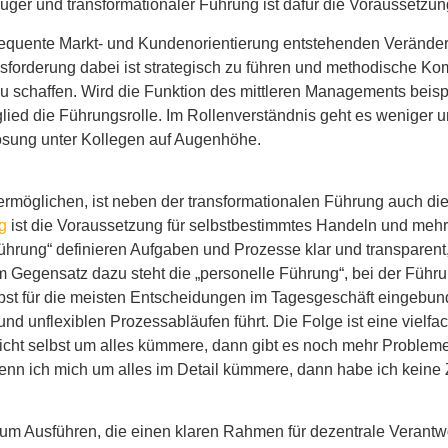
kluger und transformationaler Führung ist dafür die Voraussetzun
sequente Markt- und Kundenorientierung entstehenden Veränder
usforderung dabei ist strategisch zu führen und methodische K
u schaffen. Wird die Funktion des mittleren Managements beisp
lied die Führungsrolle. Im Rollenverständnis geht es weniger
ösung unter Kollegen auf Augenhöhe.
rmöglichen, ist neben der transformationalen Führung auch die 
g
ist die Voraussetzung für selbstbestimmtes Handeln und mehr
Führung“ definieren Aufgaben und Prozesse klar und transparen
m Gegensatz dazu steht die „personelle Führung“, bei der Führu
selbst für die meisten Entscheidungen im Tagesgeschäft eingebu
nd unflexiblen Prozessabläufen führt. Die Folge ist eine vielf
cht selbst um alles kümmere, dann gibt es noch mehr Probleme
Wenn ich mich um alles im Detail kümmere, dann habe ich keine Ze
zum Ausführen, die einen klaren Rahmen für dezentrale Verantwo